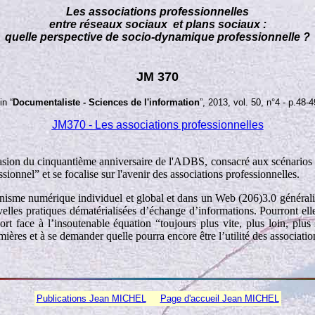
Les associations professionnelles
entre réseaux sociaux et plans sociaux :
quelle perspective de socio-dynamique professionnelle ?
JM 370
in “
Documentaliste - Sciences de l'information
”, 2013, vol. 50, n°4 - p.48-4
JM370 - Les associations professionnelles
casion du cinquantième anniversaire de l'ADBS, consacré aux scénarios d'
ssionnel” et se focalise sur l'avenir des associations professionnelles.
nnisme numérique individuel et global et dans un Web (206)3.0 généralisé 
lles pratiques dématérialisées d’échange d’informations. Pourront elle
rt face à l’insoutenable équation “toujours plus vite, plus loin, plus
emières et à se demander quelle pourra encore être l’utilité des associat
Publications Jean MICHEL
Page d'accueil Jean MICHEL