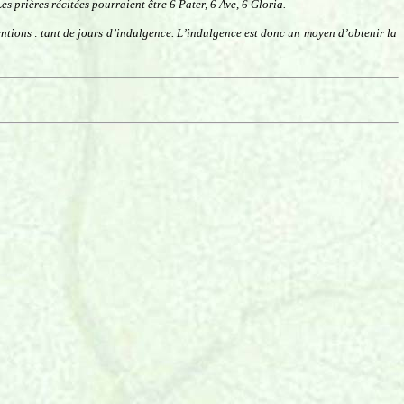
s prières récitées pourraient être 6 Pater, 6 Ave, 6 Gloria.
ntions : tant de jours d’indulgence. L’indulgence est donc un moyen d’obtenir la