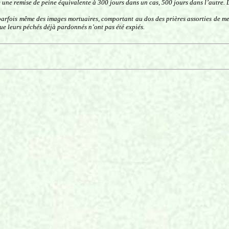
e une remise de peine équivalente à 300 jours dans un cas, 500 jours dans l’autre. Le
parfois même des images mortuaires, comportant au dos des prières assorties de me
que leurs péchés déjà pardonnés n’ont pas été expiés.