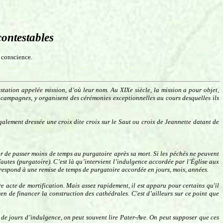
contestables
a conscience.
station appelée mission, d’où leur nom. Au XIXe siècle, la mission a pour objet,
es campagnes, y organisent des cérémonies exceptionnelles au cours desquelles ils
galement dressée une croix dite croix sur le Saut ou croix de Jeannette datant de
r de passer moins de temps au purgatoire après sa mort. Si les péchés ne peuvent
autes (purgatoire). C’est là qu’intervient l’indulgence accordée par l’Église aux
correspond à une remise de temps de purgatoire accordée en jours, mois, années.
 acte de mortification. Mais assez rapidement, il est apparu pour certains qu'il
n de financer la construction des cathédrales. C'est d’ailleurs sur ce point que
e de jours d’indulgence, on peut souvent lire Pater-Ave. On peut supposer que ces