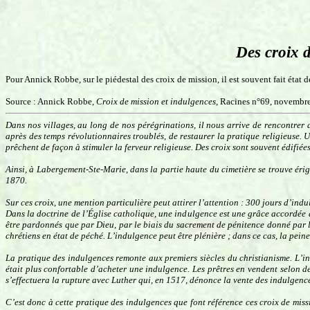
Des croix d
Pour Annick Robbe, sur le piédestal des croix de mission, il est souvent fait état d
Source : Annick Robbe,
Croix de mission et indulgences
, Racines n°69, novembr
Dans nos villages, au long de nos pérégrinations, il nous arrive de rencontrer 
après des temps révolutionnaires troublés, de restaurer la pratique religieuse. 
prêchent de façon à stimuler la ferveur religieuse. Des croix sont souvent édifiées
Ainsi, à Labergement-Ste-Marie, dans la partie haute du cimetière se trouve érig
1870.
Sur ces croix, une mention particulière peut attirer l’attention : 300 jours d’in
Dans la doctrine de l’Église catholique, une indulgence est une grâce accordée 
être pardonnés que par Dieu, par le biais du sacrement de pénitence donné par le
chrétiens en état de péché. L’indulgence peut être plénière ; dans ce cas, la pein
La pratique des indulgences remonte aux premiers siècles du christianisme. L’in
était plus confortable d’acheter une indulgence. Les prêtres en vendent selon d
s’effectuera la rupture avec Luther qui, en 1517, dénonce la vente des indulgenc
C’est donc à cette pratique des indulgences que font référence ces croix de miss